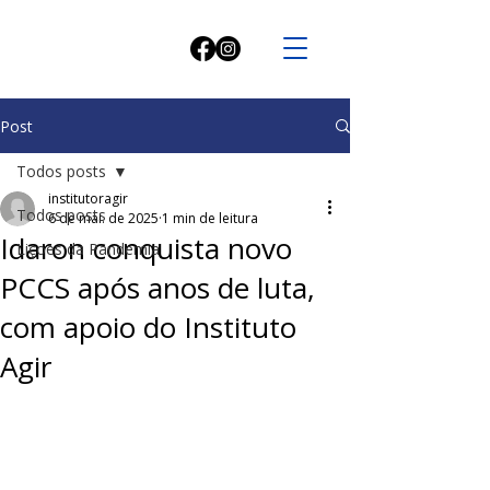
Post
Todos posts
institutoragir
Todos posts
6 de mai. de 2025
1 min de leitura
Idaron conquista novo
Liçoes da Pandemia
PCCS após anos de luta,
com apoio do Instituto
Agir