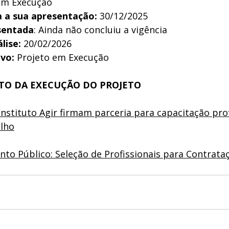
 em Execução
a a sua apresentação:
 30/12/2025
sentada
: Ainda não concluiu a vigência
lise:
 20/02/2026
ivo:
 Projeto em Execução
O DA EXECUÇÃO DO PROJETO
nstituto Agir firmam parceria para capacitação prof
elho
to Público: Seleção de Profissionais para Contrata