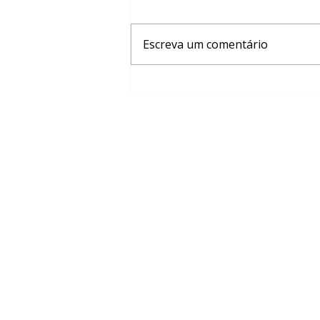
Escreva um comentário
Vem aí: Mulheres que
Criam!
Instituto Agir © 2026 — Todos os direit