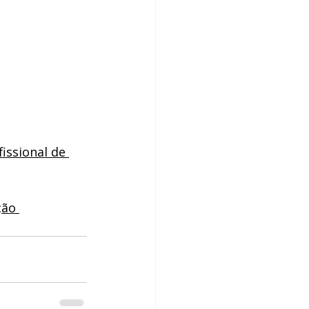
issional de 
ção 