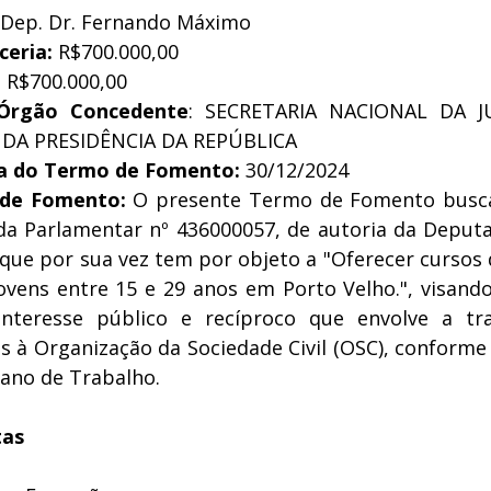
 Dep. Dr. Fernando Máximo
ceria:
 R$700.000,00
:
 R$700.000,00
 Órgão Concedente
: SECRETARIA NACIONAL DA J
 DA PRESIDÊNCIA DA REPÚBLICA
ra do Termo de Fomento:
 30/12/2024
 de Fomento:
 O presente Termo de Fomento busca
a Parlamentar nº 436000057, de autoria da Deputad
ue por sua vez tem por objeto a "Oferecer cursos d
jovens entre 15 e 29 anos em Porto Velho.", visand
interesse público e recíproco que envolve a tra
s à Organização da Sociedade Civil (OSC), conforme 
lano de Trabalho.
tas