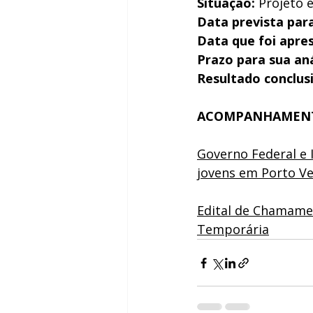
Situação:
 Projeto
Data prevista par
Data que foi apre
Prazo para sua aná
Resultado conclus
ACOMPANHAMENT
Governo Federal e I
jovens em Porto V
Edital de Chamamen
Temporária